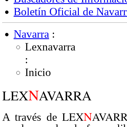
Boletín Oficial de Navarr
Navarra
:
Lexnavarra
:
Inicio
N
LEX
AVARRA
N
LEX
AVAR
A través de