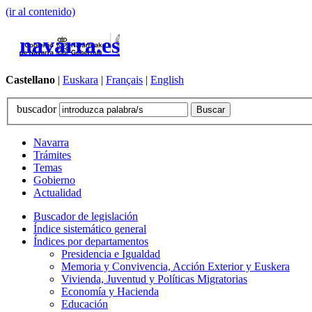
(ir al contenido)
navarra.es
Castellano
|
Euskara
|
Français
|
English
buscador
Navarra
Trámites
Temas
Gobierno
Actualidad
Buscador de legislación
Índice sistemático general
Índices por departamentos
Presidencia e Igualdad
Memoria y Convivencia, Acción Exterior y Euskera
Vivienda, Juventud y Políticas Migratorias
Economía y Hacienda
Educación