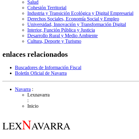
Salud
Cohesión Territorial
Industria y Transición Ecológica y Digital Empresarial
Derechos Sociales, Economía Social y Empleo
Universidad, Innovación y Transformación Digital
Interior, Función Pública y Justicia
Desarrollo Rural y Medio Ambiente
Cultura, Deporte y Turismo
enlaces relacionados
Buscadores de Información Fiscal
Boletín Oficial de Navarra
Navarra
:
Lexnavarra
:
Inicio
N
LEX
AVARRA