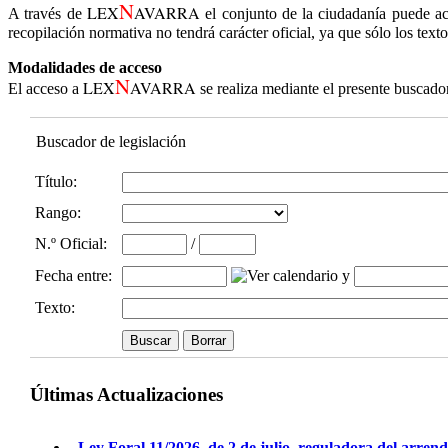
N
LEX
AVARRA
A través de
el conjunto de la ciudadanía puede ac
recopilación normativa no tendrá carácter oficial, ya que sólo los text
Modalidades de acceso
N
LEX
AVARRA
El acceso a
se realiza mediante el presente buscado
Buscador de legislación
Título:
Rango:
N.º Oficial
:
/
Fecha entre
:
y
Texto:
Últimas Actualizaciones
Ley Foral 11/2026, de 2 de julio, reguladora del arren