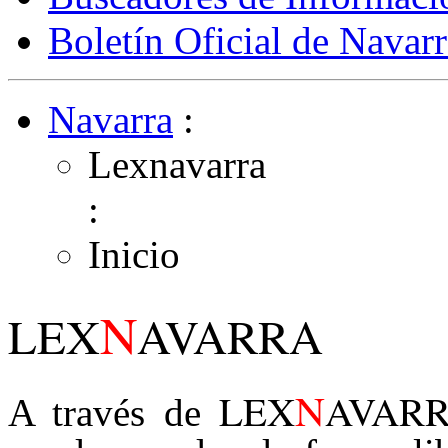
Boletín Oficial de Navarr
Navarra
:
Lexnavarra
:
Inicio
N
LEX
AVARRA
N
LEX
AVAR
A través de