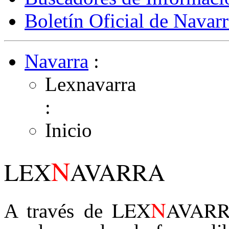
Boletín Oficial de Navarr
Navarra
:
Lexnavarra
:
Inicio
N
LEX
AVARRA
N
LEX
AVAR
A través de