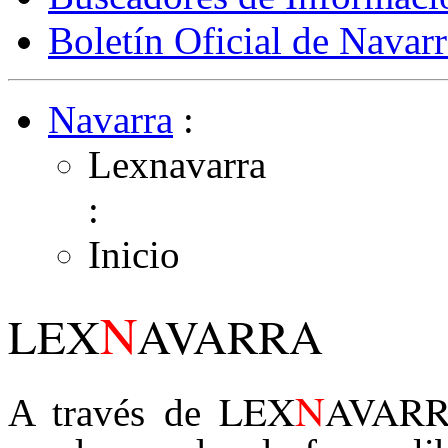
Boletín Oficial de Navarr
Navarra
:
Lexnavarra
:
Inicio
N
LEX
AVARRA
N
LEX
AVAR
A través de