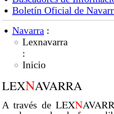
Boletín Oficial de Navarr
Navarra
:
Lexnavarra
:
Inicio
N
LEX
AVARRA
N
LEX
AVAR
A través de