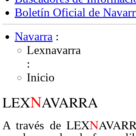
Boletín Oficial de Navarr
Navarra
:
Lexnavarra
:
Inicio
N
LEX
AVARRA
N
LEX
AVAR
A través de