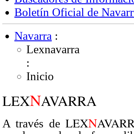
Boletín Oficial de Navarr
Navarra
:
Lexnavarra
:
Inicio
N
LEX
AVARRA
N
LEX
AVAR
A través de