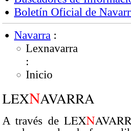
Boletín Oficial de Navarr
Navarra
:
Lexnavarra
:
Inicio
N
LEX
AVARRA
N
LEX
AVAR
A través de