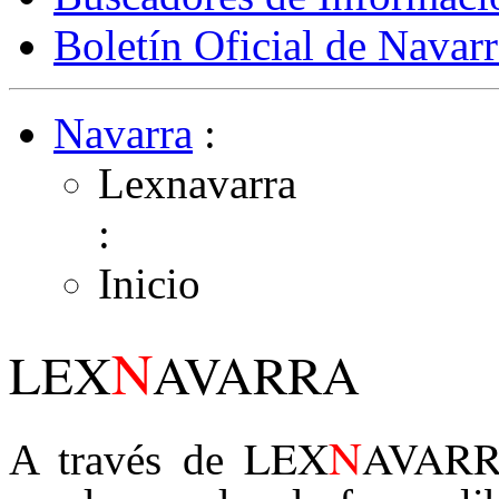
Boletín Oficial de Navarr
Navarra
:
Lexnavarra
:
Inicio
N
LEX
AVARRA
N
LEX
AVAR
A través de