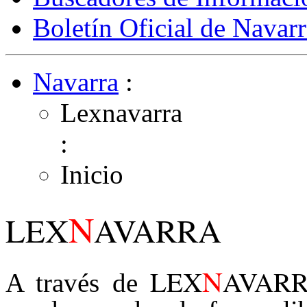
Boletín Oficial de Navarr
Navarra
:
Lexnavarra
:
Inicio
N
LEX
AVARRA
N
LEX
AVAR
A través de