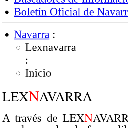
Boletín Oficial de Navarr
Navarra
:
Lexnavarra
:
Inicio
N
LEX
AVARRA
N
LEX
AVAR
A través de