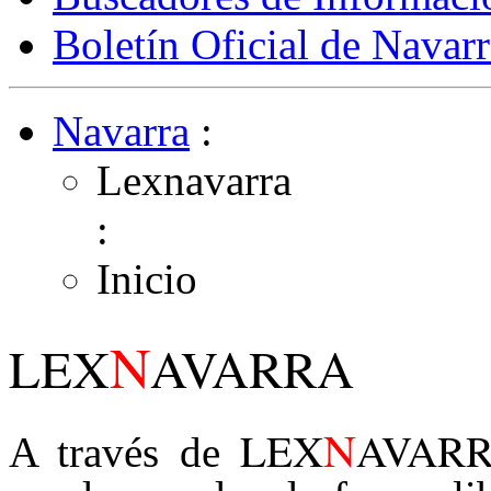
Boletín Oficial de Navarr
Navarra
:
Lexnavarra
:
Inicio
N
LEX
AVARRA
N
LEX
AVAR
A través de