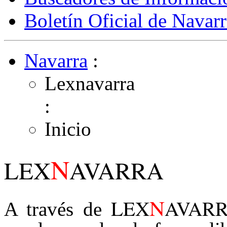
Boletín Oficial de Navarr
Navarra
:
Lexnavarra
:
Inicio
N
LEX
AVARRA
N
LEX
AVAR
A través de