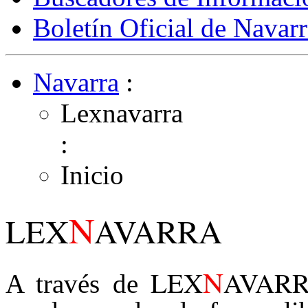
Boletín Oficial de Navarr
Navarra
:
Lexnavarra
:
Inicio
N
LEX
AVARRA
N
LEX
AVAR
A través de